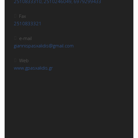
2510833310, 2510246049, 6979299433
Fax
2510833321
e-mail
giannispasxalidis@gmail.com
Web
www.gpasxalidis.gr