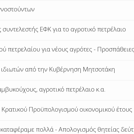
ννοστούντων
 συντελεστής ΕΦΚ για το αγροτικό πετρέλαιο
ύ πετρελαίου για νέους αγρότες - Προσπάθειε
ι ιδιωτών από την Κυβέρνηση Μητσοτάκη
αμβυκούχους, αγροτικό πετρέλαιο κ.α.
υ Κρατικού Προϋπολογισμού οικονομικού έτους
ί καταφέραμε πολλά - Απολογισμός θητείας δεύ