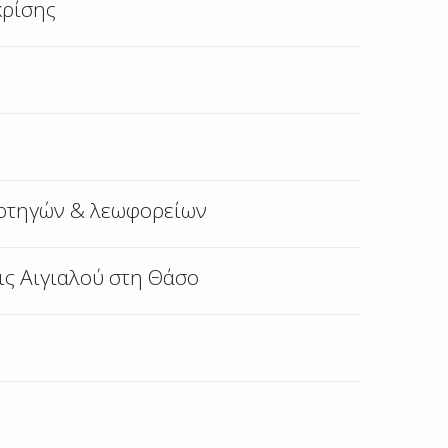
κρίσης
ορτηγών & λεωφορείων
ς Αιγιαλού στη Θάσο