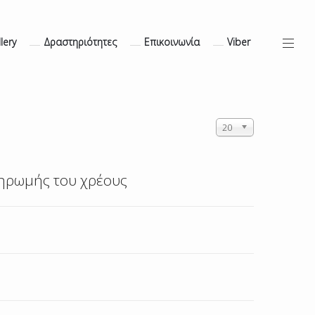
lery
Δραστηριότητες
Επικοινωνία
Viber
ΕΜΦΆΝΙΣΗ
20
#
ληρωμής του χρέους