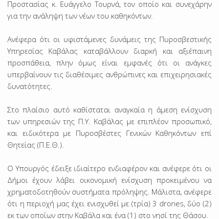
Προστασίας κ. Ευάγγελο Τουρνά, τον οποίο και συνεχάρην
για την ανάληψη των νέων του καθηκόντων.
Ανέφερα ότι οι υφιστάμενες δυνάμεις της Πυροσβεστικής
Υπηρεσίας Καβάλας καταβάλλουν διαρκή και αξιέπαινη
προσπάθεια, πλην όμως είναι εμφανές ότι οι ανάγκες
υπερβαίνουν τις διαθέσιμες ανθρώπινες και επιχειρησιακές
δυνατότητες.
Στο πλαίσιο αυτό καθίσταται αναγκαία η άμεση ενίσχυση
των υπηρεσιών της Π.Υ. Καβάλας με επιπλέον προσωπικό,
και ειδικότερα με Πυροσβέστες Γενικών Καθηκόντων επί
Θητείας (Π.Ε.Θ.).
Ο Υπουργός έδειξε ιδιαίτερο ενδιαφέρον και ανέφερε ότι οι
Δήμοι έχουν λάβει οικονομική ενίσχυση προκειμένου να
χρηματοδοτηθούν συστήματα πρόληψης. Μάλιστα, ανέφερε
ότι η περιοχή μας έχει ενισχυθεί με (τρία) 3 drones, δύο (2)
εκ των οποίων στην Καβάλα και ένα (1) στο νησί της Θάσου.