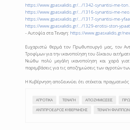
https://www.gpasxalidis.gr/.../1342-synantisi-me-ton..
https://www.gpasxalidis.gr/.../1316-synantisi-me-neo.
https://www.gpasxalidis.gr/.../1317-synantisi-me-yfaat
https://www.gpasxalidis.gr/.../1329-erotisi-ston-ypaat.
- Αυτοψία στα Τεναγη:
https://www.gpasxalidis.gr/n
Ευχαριστώ θερμά τον Πρωθυπουργό μας, τον Αντ
Τροφίμων για την ικανοποίηση του δίκαιου αιτήματ
Νιώθω πολύ μεγάλη ικανοποίηση και χαρά γιατ
παρεμβάσεις για τις αποζημιώσεις των αγροτών τω
Η Κυβέρνηση αποδεικνύει ότι στέκεται πραγματικό
ΑΓΡΟΤΙΚΆ
ΤΕΝΆΓΗ
ΑΠΟΖΗΜΙΏΣΕΙΣ
ΠΡΩ
ΑΝΤΙΠΡΌΕΔΡΟΣ ΚΥΒΈΡΝΗΣΗΣ
ΤΕΝΆΓΗ ΦΙΛΊΠΠΩΝ