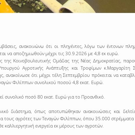
μβάσεις, ανακοινώνω ότι οι πληγέντες, λόγω των έντονων πλη
αι να αποζημιωθούν μέχρι τις 30.9.2026 με 4,8 εκ ευρώ.
ης της Κοινοβουλευτικής Ομάδας της Νέας Δημοκρατίας, παρο
πουργού Αγροτικής Ανάπτυξης και Τροφίμων κ.Μαργαρίτη Σ
, ανακοίνωσε ότι μέχρι τέλη Σεπτεμβρίου πρόκειται να καταβλ
αγών Φιλίππων συνολικού ποσού 4,8 εκατ. Ευρώ.
εί συνολικό ποσό 80 εκατ. Ευρώ για το Προανθικό.
κό διάστημα, όπως αποτυπώθηκαν ανακοινώσεις και δελτί
 τους αγρότες των Τεναγών Φιλίππων, όπου 35.000 στρέμματα γ
ε καλλιεργητική ενεργεία εκ μέρους των αγροτών.