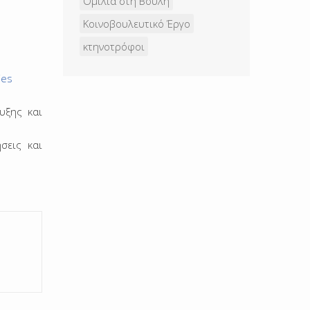
Ομιλία στη Βουλή
Κοινοβουλευτικό Έργο
κτηνοτρόφοι
ies
υξης και
σεις και