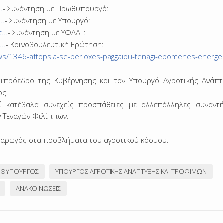
.
- Συνάντηση με Πρωθυπουργό:
..
- Συνάντηση με Υπουργό:
...
- Συνάντηση με ΥΦΑΑΤ:
..
- Κοινοβουλευτική Ερώτηση:
ews/1346-aftopsia-se-perioxes-paggaiou-tenagi-epomenes-energe
ιπρόεδρο της Κυβέρνησης και τον Υπουργό Αγροτικής Ανάπτ
ος.
ί κατέβαλα συνεχείς προσπάθειες με αλλεπάλληλες συναντή
ν Τεναγών Φιλίππων.
ς αρωγός στα προβλήματα του αγροτικού κόσμου.
ΘΥΠΟΥΡΓΌΣ
ΥΠΟΥΡΓΌΣ ΑΓΡΟΤΙΚΉΣ ΑΝΆΠΤΥΞΗΣ ΚΑΙ ΤΡΟΦΊΜΩΝ
ΑΝΑΚΟΙΝΏΣΕΙΣ