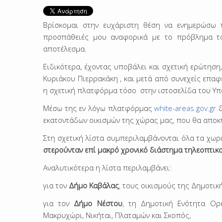
Βρίσκομαι στην ευχάριστη θέση να ενημερώσω τ
προσπάθειές μου αναφορικά με το πρόβλημα το
αποτέλεσμα.
Ειδικότερα, έχοντας υποβάλει και σχετική ερώτηση
Κυριάκου Πιερρακάκη , και μετά από συνεχείς επαφ
η σχετική πλατφόρμα τόσο στην ιστοσελίδα του Υπο
Μέσω της εν λόγω πλατφόρμας
white-areas.gov.gr
δ
εκατοντάδων οικισμών της χώρας μας, που θα απο
Στη σχετική λίστα συμπεριλαμβάνονται όλα τα χωρι
στερούνταν επί μακρό χρονικό διάστημα τηλεοπτικ
Αναλυτικότερα η λίστα περιλαμβάνει:
για τον
Δήμο Καβάλας
, τους οικισμούς της Δημοτι
για τον
Δήμο Νέστου
, τη Δημοτική Ενότητα Ορε
Μακρυχώρι, Νικήται, Πλαταμών και Σκοπός,