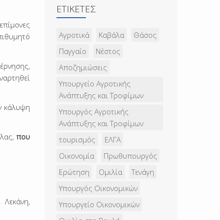
ΕΤΙΚΈΤΕΣ
επίμονες
Αγροτικά
Καβάλα
Θάσος
πιθυμητό
Παγγαίο
Νέστος
βέρνησης,
Αποζημιώσεις
αναρτηθεί
Υπουργείο Αγροτικής
Ανάπτυξης και Τροφίμων
ν κάλυψη
Υπουργός Αγροτικής
Ανάπτυξης και Τροφίμων
άλας,
που
τουρισμός
ΕΛΓΑ
Οικονομία
Πρωθυπουργός
Ερώτηση
Ομιλία
Τενάγη
Υπουργός Οικονομικών
 Λεκάνη,
Υπουργείο Οικονομικών