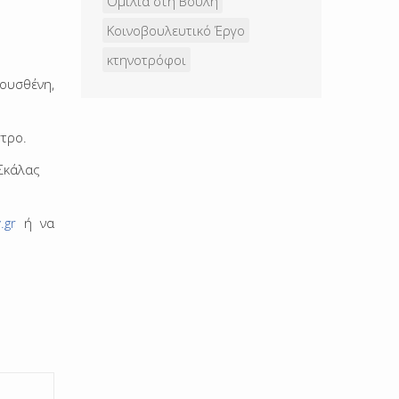
Ομιλία στη Βουλή
Κοινοβουλευτικό Έργο
κτηνοτρόφοι
ουσθένη,
στρο.
 Σκάλας
.gr
ή να