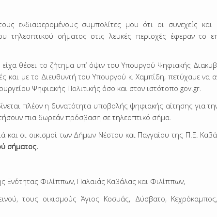
ους ενδιαφερομένους συμπολίτες μου ότι οι συνεχείς και 
υ τηλεοπτικού σήματος στις λευκές περιοχές έφεραν το ε
, είχα θέσει το ζήτημα υπ’ όψιν του Υπουργού Ψηφιακής Διακυ
ές και με το Διευθυντή του Υπουργού κ. Χαμπίδη, πετύχαμε να 
υργείου Ψηφιακής Πολιτικής όσο και στον ιστότοπο gov.gr.
ίνεται πλέον η δυνατότητα υποβολής ψηφιακής αίτησης για τη
κτήσουν πια δωρεάν πρόσβαση σε τηλεοπτικό σήμα.
ά και οι οικισμοί των Δήμων Νέστου και Παγγαίου της Π.Ε. Καβ
ού σήματος.
κής Ενότητας Φιλίππων, Παλαιάς Καβάλας και Φιλίππων,
ινού, τους οικισμούς Άγιος Κοσμάς, Δύσβατο, Κεχρόκαμπος,